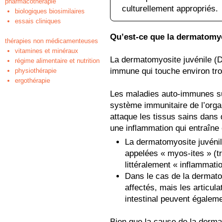
pharmacothérapie
culturellement appropriés.
biologiques biosimilaires
essais cliniques
Qu’est-ce que la dermatomyo
thérapies non médicamenteuses
vitamines et minéraux
La dermatomyosite juvénile (D
régime alimentaire et nutrition
immune qui touche environ troi
physiothérapie
ergothérapie
Les maladies auto-immunes su
système immunitaire de l’org
attaque les tissus sains dans
une inflammation qui entraîn
La dermatomyosite juvénile 
appelées « myos-ites » (tra
littéralement « inflammati
Dans le cas de la dermato
affectés, mais les articul
intestinal peuvent égalem
Bien que la cause de la derma