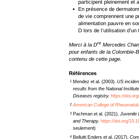
participent pleinement et 
En présence de dermatomy
de vie comprennent une pr
alimentation pauvre en so
D lors de l’utilisation d’u
re
Merci à la D
Mercedes Chan, 
pour enfants de la Colombie-B
contenu de cette page.
Références
Mendez et al. (2003).
US inciden
1
results from the National Institut
Diseases registry.
https://doi.or
American College of Rheumatol
2
Pachman et al. (2021).
Juvenile
3
and Therapy.
https://doi.org/10
seulement)
Bellutti Enders et al. (2017).
Cons
4