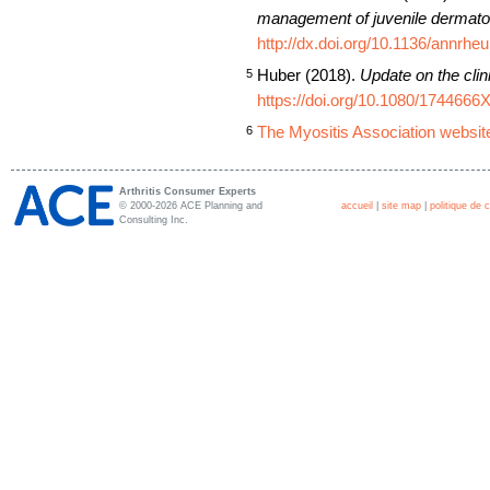
management of juvenile dermato
http://dx.doi.org/10.1136/annrh
Huber (2018).
Update on the cli
5
https://doi.org/10.1080/174466
The Myositis Association websit
6
Arthritis Consumer Experts
© 2000-2026 ACE Planning and
accueil
|
site map
|
politique de c
Consulting Inc.