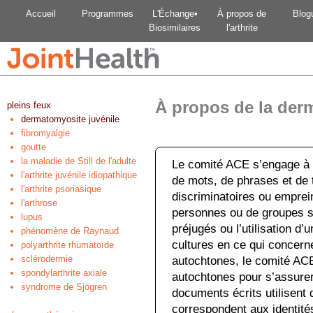
Accueil
Programmes
L'Échange•
À propos de
Blog
Biosimilaires
l'arthrite
À propos de la der
pleins feux
dermatomyosite juvénile
fibromyalgie
goutte
la maladie de Still de l'adulte
Le comité ACE s’engage à u
l'arthrite juvénile idiopathique
de mots, de phrases et de t
l'arthrite psoriasique
discriminatoires ou emprei
l'arthrose
personnes ou de groupes so
lupus
préjugés ou l’utilisation d’
phénomène de Raynaud
cultures en ce qui concerne
polyarthrite rhumatoïde
sclérodermie
autochtones, le comité ACE
spondylarthrite axiale
autochtones pour s’assurer
syndrome de Sjögren
documents écrits utilisent
correspondent aux identité