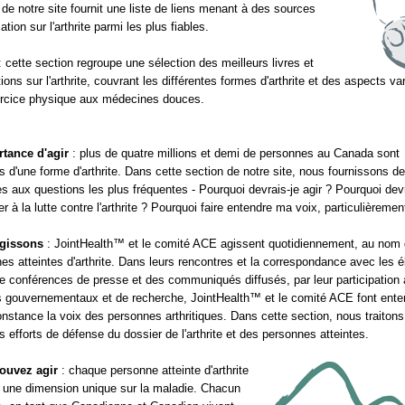
 de notre site fournit une liste de liens menant à des sources
ation sur l'arthrite parmi les plus fiables.
 cette section regroupe une sélection des meilleurs livres et
ions sur l'arthrite, couvrant les différentes formes d'arthrite et des aspects va
ercice physique aux médecines douces.
rtance d'agir
: plus de quatre millions et demi de personnes au Canada sont
es d'une forme d'arthrite. Dans cette section de notre site, nous fournissons d
s aux questions les plus fréquentes - Pourquoi devrais-je agir ? Pourquoi devr
er à la lutte contre l'arthrite ? Pourquoi faire entendre ma voix, particulièremen
gissons
: JointHealth™ et le comité ACE agissent quotidiennement, au nom
es atteintes d'arthrite. Dans leurs rencontres et la correspondance avec les é
e conférences de presse et des communiqués diffusés, par leur participation
 gouvernementaux et de recherche, JointHealth™ et le comité ACE font ente
nstance la voix des personnes arthritiques. Dans cette section, nous traitons
s efforts de défense du dossier de l'arthrite et des personnes atteintes.
ouvez agir
: chaque personne atteinte d'arthrite
 une dimension unique sur la maladie. Chacun