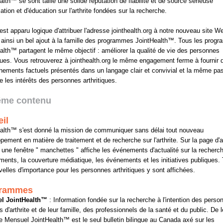
alth™ se sont taillé une solide réputation de fiabilité et de source sérieuse
ation et d'éducation sur l'arthrite fondées sur la recherche.
 est apparu logique d'attribuer l'adresse jointhealth.org à notre nouveau site W
 ainsi un bel ajout à la famille des programmes JointHealth™. Tous les prog
alth™ partagent le même objectif : améliorer la qualité de vie des personnes
iques. Vous retrouverez à jointhealth.org le même engagement ferme à fournir 
nements factuels présentés dans un langage clair et convivial et la même pa
e les intérêts des personnes arthritiques.
même contenu
il
alth™ s'est donné la mission de communiquer sans délai tout nouveau
pement en matière de traitement et de recherche sur l'arthrite. Sur la page d'a
, une fenêtre " manchettes " affiche les événements d'actualité sur la recherch
ents, la couverture médiatique, les événements et les initiatives publiques.
velles d'importance pour les personnes arthritiques y sont affichées.
rammes
l JointHealth™
: Information fondée sur la recherche à l'intention des perso
s d'arthrite et de leur famille, des professionnels de la santé et du public. De 
 le Mensuel JointHealth™ est le seul bulletin bilingue au Canada axé sur les