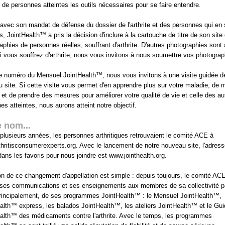
s de personnes atteintes les outils nécessaires pour se faire entendre.
 avec son mandat de défense du dossier de l'arthrite et des personnes qui en 
es, JointHealth™ a pris la décision d'inclure à la cartouche de titre de son site
aphies de personnes réelles, souffrant d'arthrite. D'autres photographies sont 
Si vous souffrez d'arthrite, nous vous invitons à nous soumettre vos photograp
 numéro du Mensuel JointHealth™, nous vous invitons à une visite guidée d
 site. Si cette visite vous permet d'en apprendre plus sur votre maladie, de 
r et de prendre des mesures pour améliorer votre qualité de vie et celle des au
es atteintes, nous aurons atteint notre objectif.
 nom...
plusieurs années, les personnes arthritiques retrouvaient le comité ACE à
hritisconsumerexperts.org. Avec le lancement de notre nouveau site, l'adress
dans les favoris pour nous joindre est www.jointhealth.org.
on de ce changement d'appellation est simple : depuis toujours, le comité AC
 ses communications et ses enseignements aux membres de sa collectivité pa
principalement, de ses programmes JointHealth™ : le Mensuel JointHealth™,
alth™ express, les balados JointHealth™, les ateliers JointHealth™ et le Gu
alth™ des médicaments contre l'arthrite. Avec le temps, les programmes