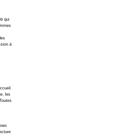
eb qui
rammes
des
ssion à
ccueil
e, les
 Toutes
nnes
lecture