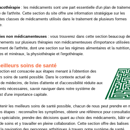
cothérapie
: les médicaments sont une part essentielle d'un plan de traitem
 de l'arthrite. Cette section du site offre une information stratégique sur les
ntes classes de médicaments utilisés dans le traitement de plusieurs formes
e.
ies non médicamenteuses
: vous trouverez dans cette section beaucoup de
nements sur plusieurs thérapies non médicamenteuses d'importance utilisée
ement de l'arthrite, dont une section sur les régimes alimentaires et la nutrition
es et minéraux, la physiothérapie et l'ergothérapie.
eilleurs soins de santé
ection est consacrée aux étapes menant à l'obtention des
rs soins de santé possible. Dans le contexte actuel de
 de médecins, de listes d'attente et d'accessibilité réduite aux
ents nécessaires, savoir naviguer dans notre système de
st d'une importance capitale.
tenir les meilleurs soins de santé possible, chacun de nous peut prendre en 
es étapes : reconnaître les symptômes, obtenir une référence pour consultati
 spécialiste, prendre des décisions quant au choix des médicaments, bâtir u
de soins et y travailler en pleine collaboration. Cette section offre des balises
er la navigation des personnes arthritiques à travers notre système de santé.