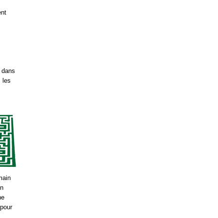
ent
s dans
, les
main
on
ne
 pour