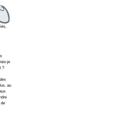
riés,
es
ais-je
t ?
 des
lus, au
 aux
ndre
 de