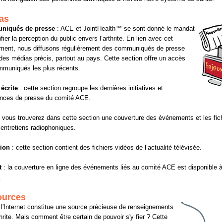
as
niqués de presse
: ACE et JointHealth™ se sont donné le mandat
fier la perception du public envers l’arthrite. En lien avec cet
ment, nous diffusons régulièrement des communiqués de presse
 des médias précis, partout au pays. Cette section offre un accès
muniqués les plus récents.
écrite
: cette section regroupe les dernières initiatives et
ences de presse du comité ACE.
 vous trouverez dans cette section une couverture des événements et les fic
’entretiens radiophoniques.
sion
: cette section contient des fichiers vidéos de l’actualité télévisée.
t
: la couverture en ligne des événements liés au comité ACE est disponible à
.
ources
 l'Internet constitue une source précieuse de renseignements
rthrite. Mais comment être certain de pouvoir s'y fier ? Cette