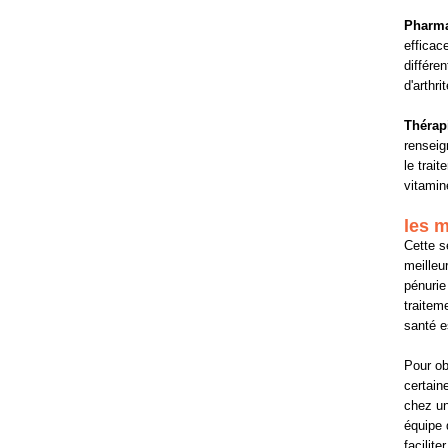
Pharma
efficace
différe
d'arthrit
Thérap
renseig
le trait
vitamin
les m
Cette s
meilleu
pénurie
traitem
santé e
Pour ob
certain
chez un
équipe 
facilit