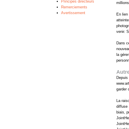
Principes directeurs
million
Remerciements
Avertissement
En lien
atteint
photogr
venir. 
Dans ce
nouveau
la gére
personn
Autre
Depuis 
www.art
garder 
La rais
diffuse
biais, 
JointHe
JointHe