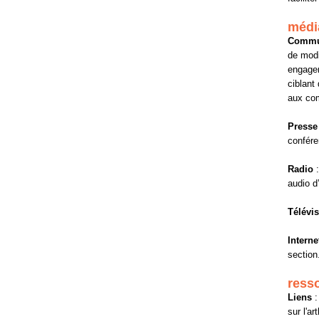
médi
Commu
de modi
engage
ciblant
aux com
Presse 
confér
Radio
:
audio d
Télévi
Interne
section
ress
Liens
:
sur l'a