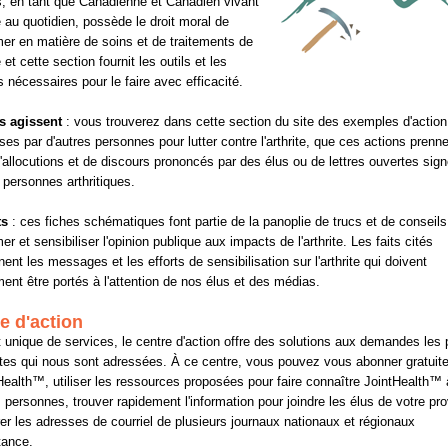
, en tant que Canadienne et Canadien vivant
te au quotidien, possède le droit moral de
mer en matière de soins et de traitements de
te et cette section fournit les outils et les
s nécessaires pour le faire avec efficacité.
s agissent
: vous trouverez dans cette section du site des exemples d'action
ises par d'autres personnes pour lutter contre l'arthrite, que ces actions prenne
'allocutions et de discours prononcés par des élus ou de lettres ouvertes sig
 personnes arthritiques.
ts
: ces fiches schématiques font partie de la panoplie de trucs et de conseils
er et sensibiliser l'opinion publique aux impacts de l'arthrite. Les faits cités
nent les messages et les efforts de sensibilisation sur l'arthrite qui doivent
ent être portés à l'attention de nos élus et des médias.
e d'action
 unique de services, le centre d'action offre des solutions aux demandes les 
tes qui nous sont adressées. À ce centre, vous pouvez vous abonner gratuit
Health™, utiliser les ressources proposées pour faire connaître JointHealth™ 
s personnes, trouver rapidement l'information pour joindre les élus de votre pr
rer les adresses de courriel de plusieurs journaux nationaux et régionaux
tance.