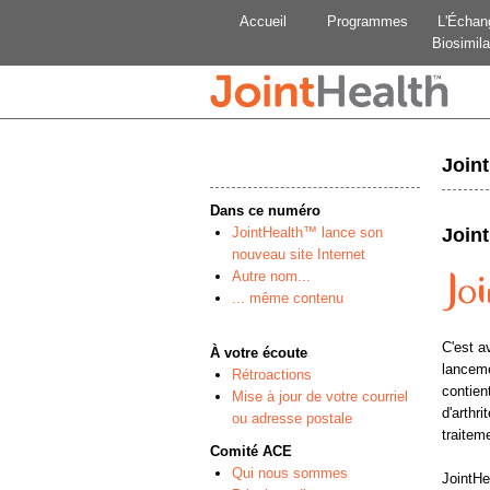
Accueil
Programmes
L'Échan
Biosimila
Join
Dans ce numéro
JointHealth™ lance son
Join
nouveau site Internet
Autre nom...
... même contenu
C'est a
À votre écoute
lanceme
Rétroactions
contien
Mise à jour de votre courriel
d'arthr
ou adresse postale
traitem
Comité ACE
Qui nous sommes
JointHea