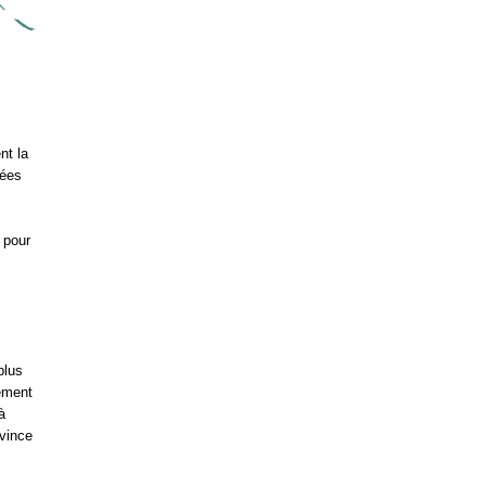
nt la
nées
 pour
plus
ement
à
ovince