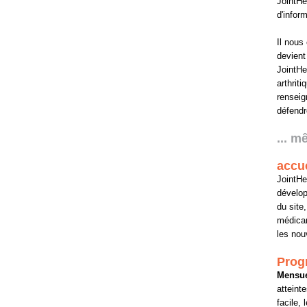
JointHe
d'inform
Il nous
devient
JointHe
arthrit
renseig
défendr
... 
accue
JointHe
dévelop
du site
médicam
les nou
Prog
Mensue
atteinte
facile,