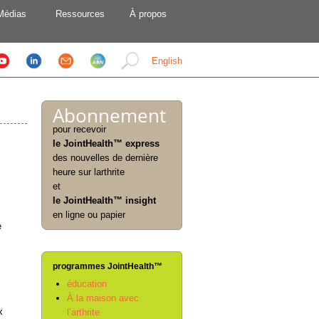
Médias
Ressources
À propos
English
Abonnement
pour recevoir
le JointHealth™ express
des nouvelles de dernière
heure sur larthrite
et
le JointHealth™ insight
en ligne ou papier
e
programmes JointHealth™
éducation
À la maison avec
x
l’arthrite