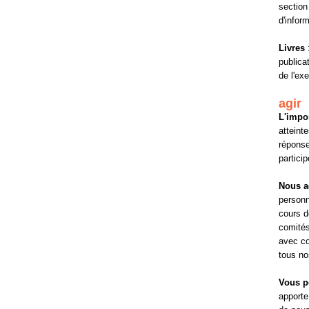
section
d'inform
Livres
:
publicat
de l'ex
agir
L'impo
atteint
réponse
particip
Nous a
personn
cours d
comités
avec co
tous no
Vous p
apporte