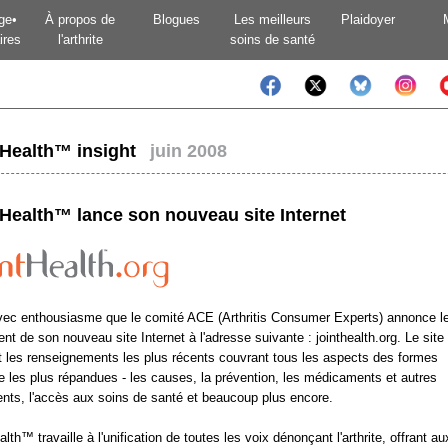
ge•
À propos de
Blogues
Les meilleurs
Plaidoyer
ires
l'arthrite
soins de santé
tHealth™ insight
juin 2008
tHealth™ lance son nouveau site Internet
vec enthousiasme que le comité ACE (Arthritis Consumer Experts) annonce l
nt de son nouveau site Internet à l'adresse suivante : jointhealth.org. Le site
t les renseignements les plus récents couvrant tous les aspects des formes
ite les plus répandues - les causes, la prévention, les médicaments et autres
ents, l'accès aux soins de santé et beaucoup plus encore.
lth™ travaille à l'unification de toutes les voix dénonçant l'arthrite, offrant au