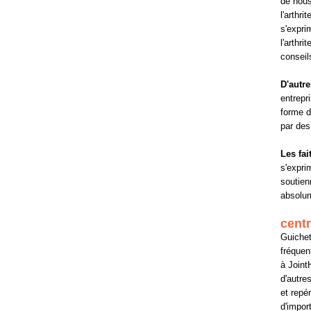
de nous
l'arthri
s'expri
l'arthri
conseil
D'autre
entrepr
forme d
par des
Les fai
s'exprim
soutien
absolum
centr
Guichet
fréquen
à Joint
d'autre
et repé
d'impor