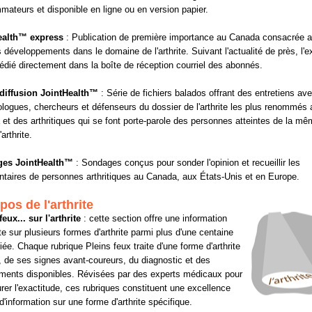
ateurs et disponible en ligne ou en version papier.
ealth™ express
: Publication de première importance au Canada consacrée 
s développements dans le domaine de l'arthrite. Suivant l'actualité de près, l'
édié directement dans la boîte de réception courriel des abonnés.
diffusion JointHealth™
: Série de fichiers balados offrant des entretiens av
logues, chercheurs et défenseurs du dossier de l'arthrite les plus renommés 
et des arthritiques qui se font porte-parole des personnes atteintes de la m
arthrite.
es JointHealth™
: Sondages conçus pour sonder l'opinion et recueillir les
aires de personnes arthritiques au Canada, aux États-Unis et en Europe.
pos de l'arthrite
feux... sur l'arthrite
: cette section offre une information
e sur plusieurs formes d'arthrite parmi plus d'une centaine
riée. Chaque rubrique Pleins feux traite d'une forme d'arthrite
, de ses signes avant-coureurs, du diagnostic et des
ents disponibles. Révisées par des experts médicaux pour
rer l'exactitude, ces rubriques constituent une excellence
d'information sur une forme d'arthrite spécifique.