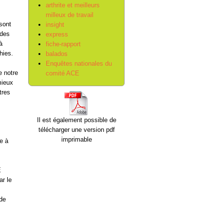
arthrite et meilleurs
milleux de travail
sont
insight
 des
express
à
fiche-rapport
hies.
balados
Enquêtes nationales du
e notre
comité ACE
mieux
tres
Il est également possible de
télécharger une version pdf
imprimable
e à
E
r le
ide