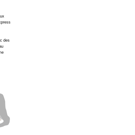
aux
express
ec des
au
ême