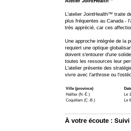
Atelier JointHealth™
L'atelier JointHealth™ traite 
plus fréquentes au Canada - l'
très apprécié, car ces affecti
Une approche intégrée de la p
requiert une optique globalisa
doivent s'entourer d'une solid
toutes les ressources leur pe
L'atelier présente des stratég
vivre avec l'arthrose ou l'osté
Ville (province)
Dat
Halifax (N.-É.)
Le 
Coquitlam (C.-B.)
Le 6
À votre écoute : Suivi 