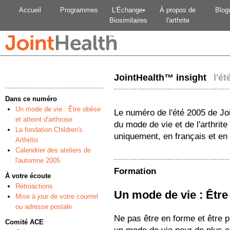
Accueil
Programmes
L'Échange•
À propos de
Blog
Biosimilaires
l'arthrite
JointHealth™ insight
l'ét
Dans ce numéro
Un mode de vie : Être obêse
Le numéro de l'été 2005 de J
et atteint d'arthrose
du mode de vie et de l'arthrite
La fondation Children's
uniquement, en français et en 
Arthritis
Calendrier des ateliers de
l'automne 2005
Formation
À votre écoute
Rétroactions
Un mode de vie : Être 
Mise à jour de votre courriel
ou adresse postale
Ne pas être en forme et être 
Comité ACE