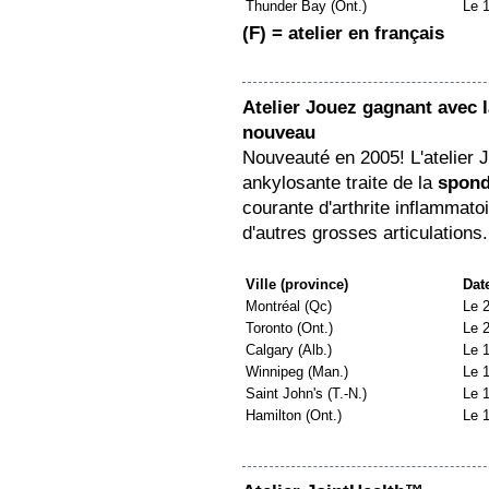
Thunder Bay (Ont.)
Le 
(F) = atelier en français
Atelier Jouez gagnant avec l
nouveau
Nouveauté en 2005! L'atelier 
ankylosante traite de la
spond
courante d'arthrite inflammato
d'autres grosses articulations.
Ville (province)
Dat
Montréal (Qc)
Le 
Toronto (Ont.)
Le 
Calgary (Alb.)
Le 1
Winnipeg (Man.)
Le 
Saint John's (T.-N.)
Le 
Hamilton (Ont.)
Le 