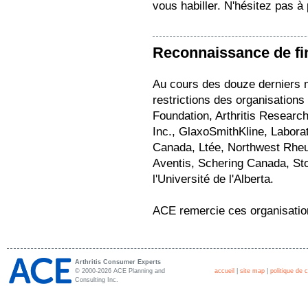
vous habiller. N'hésitez pas 
Reconnaissance de f
Au cours des douze derniers 
restrictions des organisations
Foundation, Arthritis Resear
Inc., GlaxoSmithKline, Labora
Canada, Ltée, Northwest Rheu
Aventis, Schering Canada, Sto
l'Université de l'Alberta.
ACE remercie ces organisation
Arthritis Consumer Experts
© 2000-2026 ACE Planning and
accueil
|
site map
|
politique de c
Consulting Inc.