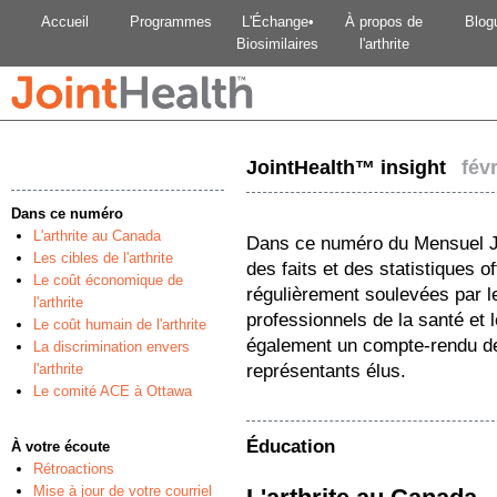
Accueil
Programmes
L'Échange•
À propos de
Blog
Biosimilaires
l'arthrite
JointHealth™ insight
févr
Dans ce numéro
L'arthrite au Canada
Dans ce numéro du Mensuel J
Les cibles de l'arthrite
des faits et des statistiques 
Le coût économique de
régulièrement soulevées par le
l'arthrite
professionnels de la santé et 
Le coût humain de l'arthrite
également un compte-rendu de
La discrimination envers
l'arthrite
représentants élus.
Le comité ACE à Ottawa
Éducation
À votre écoute
Rétroactions
Mise à jour de votre courriel