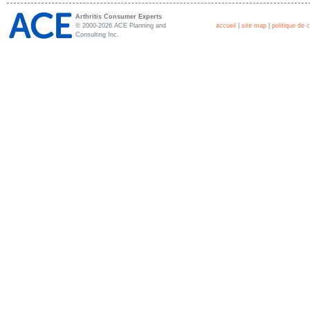
Arthritis Consumer Experts
© 2000-2026 ACE Planning and
accueil
|
site map
|
politique de c
Consulting Inc.