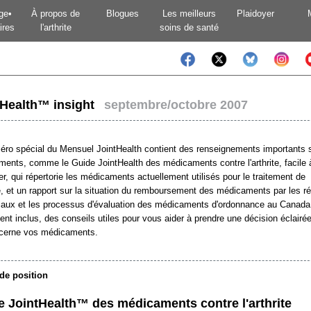
ge•
À propos de
Blogues
Les meilleurs
Plaidoyer
ires
l'arthrite
soins de santé
tHealth™ insight
septembre/octobre 2007
ro spécial du Mensuel JointHealth contient des renseignements importants s
ents, comme le Guide JointHealth des médicaments contre l'arthrite, facile 
er, qui répertorie les médicaments actuellement utilisés pour le traitement de
ite, et un rapport sur la situation du remboursement des médicaments par les 
iaux et les processus d'évaluation des médicaments d'ordonnance au Canada
nt inclus, des conseils utiles pour vous aider à prendre une décision éclairé
ncerne vos médicaments.
de position
e JointHealth™ des médicaments contre l'arthrite