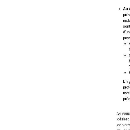
Au 
pré
incl
sont
d'un
pays
En g
prof
moti
préc
Si vous
désirer
de votr