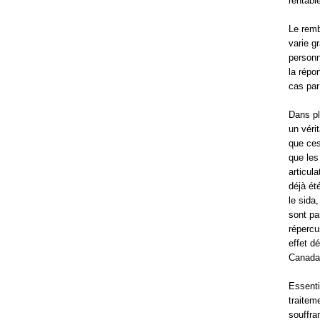
rentabl
Le remb
varie g
personn
la répo
cas par
Dans pl
un véri
que ce
que les
articul
déjà ét
le sida
sont pa
répercu
effet d
Canada,
Essenti
traitem
souffra