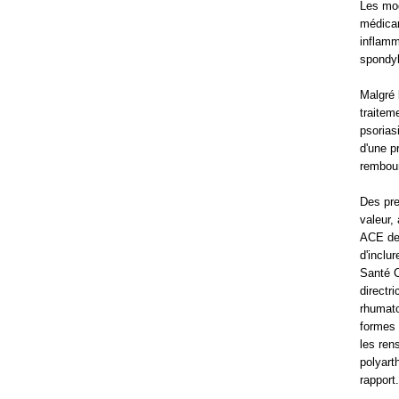
Les mod
médicam
inflamm
spondyla
Malgré 
traitem
psorias
d'une p
rembour
Des pre
valeur,
ACE dem
d'inclu
Santé C
directr
rhumato
formes d
les ren
polyart
rapport.