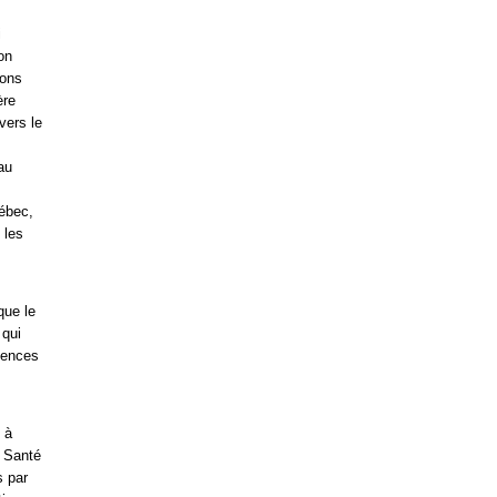
i
on
ions
ère
vers le
au
ébec,
 les
que le
 qui
igences
 à
a Santé
s par