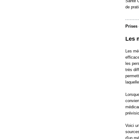
Santé C
de prat
Prises 
Les 
Les méd
efficac
les per
très di
permett
laquell
Lorsque
convien
médicam
prévisi
Voici u
sources
d'un mé