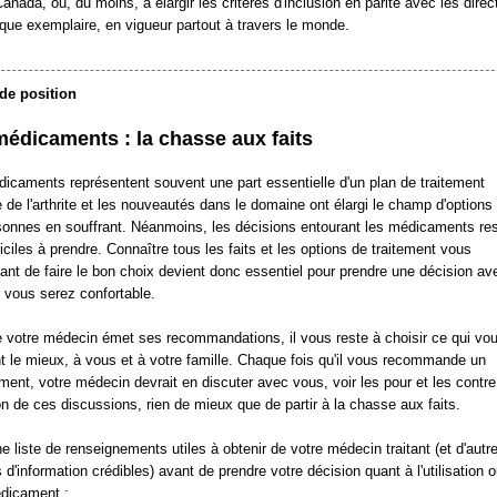
anada, ou, du moins, à élargir les critères d'inclusion en parité avec les direc
ique exemplaire, en vigueur partout à travers le monde.
de position
médicaments : la chasse aux faits
icaments représentent souvent une part essentielle d'un plan de traitement
e de l'arthrite et les nouveautés dans le domaine ont élargi le champ d'options
sonnes en souffrant. Néanmoins, les décisions entourant les médicaments res
fficiles à prendre. Connaître tous les faits et les options de traitement vous
ant de faire le bon choix devient donc essentiel pour prendre une décision av
e vous serez confortable.
 votre médecin émet ses recommandations, il vous reste à choisir ce qui vo
t le mieux, à vous et à votre famille. Chaque fois qu'il vous recommande un
ent, votre médecin devrait en discuter avec vous, voir les pour et les contre
on de ces discussions, rien de mieux que de partir à la chasse aux faits.
ne liste de renseignements utiles à obtenir de votre médecin traitant (et d'autr
 d'information crédibles) avant de prendre votre décision quant à l'utilisation 
dicament :