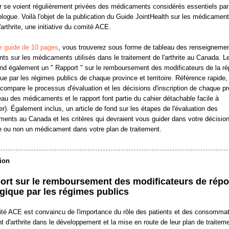
r se voient régulièrement privées des médicaments considérés essentiels par
logue. Voilà l'objet de la publication du Guide JointHealth sur les médicamen
'arthrite, une initiative du comité ACE.
e guide de 10 pages
, vous trouverez sous forme de tableau des renseigneme
nts sur les médicaments utilisés dans le traitement de l'arthrite au Canada. L
d également un " Rapport " sur le remboursement des modificateurs de la r
que par les régimes publics de chaque province et territoire. Référence rapide, 
 compare le processus d'évaluation et les décisions d'inscription de chaque p
leau des médicaments et le rapport font partie du cahier détachable facile à
er). Également inclus, un article de fond sur les étapes de l'évaluation des
ents au Canada et les critères qui devraient vous guider dans votre décisio
re ou non un médicament dans votre plan de traitement.
ion
ort sur le remboursement des modificateurs de rép
gique par les régimes publics
té ACE est convaincu de l'importance du rôle des patients et des consomma
nt d'arthrite dans le développement et la mise en route de leur plan de traitem