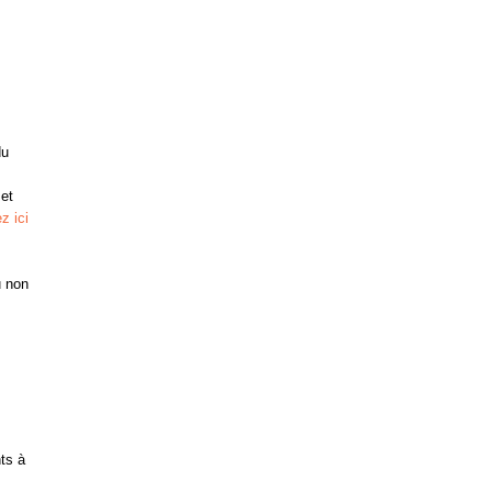
du
et
z ici
u non
ts à