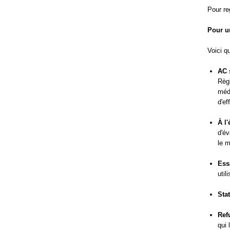
Pour re
Pour un
Voici q
AC
s
Règl
méd
d'ef
À l'
d'év
le 
Ess
util
Sta
Ref
qui 