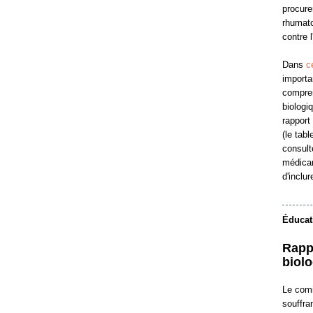
procure
rhumato
contre l
Dans
c
importa
compren
biologi
rapport
(le tab
consult
médicam
d'inclu
Éducat
Rapp
biolo
Le comi
souffra