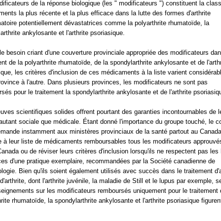
ificateurs de la réponse biologique (les " modificateurs ") constituent la clas
ents la plus récente et la plus efficace dans la lutte des formes d'arthrite
atoire potentiellement dévastatrices comme la polyarthrite rhumatoïde, la
rthrite ankylosante et l'arthrite psoriasique.
le besoin criant d'une couverture provinciale appropriée des modificateurs dan
ent de la polyarthrite rhumatoïde, de la spondylarthrite ankylosante et de l'arthr
ique, les critères d'inclusion de ces médicaments à la liste varient considéra
rovince à l'autre. Dans plusieurs provinces, les modificateurs ne sont pas
sés pour le traitement la spondylarthrite ankylosante et de l'arthrite psoriasiq
uves scientifiques solides offrent pourtant des garanties incontournables de l
 autant sociale que médicale. Étant donné l'importance du groupe touché, le c
ande instamment aux ministères provinciaux de la santé partout au Canad
re à leur liste de médicaments remboursables tous les modificateurs approuvé
anada ou de réviser leurs critères d'inclusion lorsqu'ils ne respectent pas les 
ices d'une pratique exemplaire, recommandées par la Société canadienne de
logie. Bien qu'ils soient également utilisés avec succès dans le traitement d'
'arthrite, dont l'arthrite juvénile, la maladie de Still et le lupus par exemple, s
seignements sur les modificateurs remboursés uniquement pour le traitement 
hrite rhumatoïde, la spondylarthrite ankylosante et l'arthrite psoriasique figuren