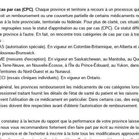
cas par cas (CPC)
. Chaque province et territoire a recours à un processus qu
voit un remboursement ou une couverture partielle de certains médicaments n
us à la liste provinciale, territoriale ou fédérale. Pour plus de clarté, ces situat
 regroupées sous le statut d'approbation au cas par cas (CPC). Ce statut diff
e province à l'autre. En fait, on rencontre trois catégories de cas par cas à tra
 :
AS (autorisation spéciale). En vigueur en Colombie-Britannique, en Alberta et 
Nouveau-Brunswick.
ME (mesures d'exception). En vigueur en Saskatchewan, au Manitoba, au Qu
à Terre-Neuve, en Nouvelle-Écosse, à l'Île du Prince-Édouard, au Yukon, dans
Territoires du Nord-Ouest et au Nunavut.
ECI (essais cliniques individuels). En vigueur en Ontario.
énéral, les provinces rembourseront les médicaments de ces catégories lors
essionnel traitant fournit les détails de l'état de santé du patient et les raisons
vent l'utilisation de ce médicament en particulier. Dans certains cas, des ex
ises doivent être respectées avant d'obtenir l'autorisation de remboursement.
 constatez à la lecture du rapport que la performance de votre province laisse
, nous vous recommandons fortement d'en faire part par écrit au ministre de l
e province et de l'exhorter à inscrire à la liste tous les modificateurs approuvé