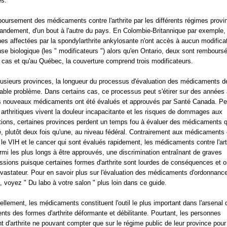
es.
oursement des médicaments contre l'arthrite par les différents régimes provi
randement, d'un bout à l'autre du pays. En Colombie-Britannique par exemple,
es affectées par la spondylarthrite ankylosante n'ont accès à aucun modifica
nse biologique (les " modificateurs ") alors qu'en Ontario, deux sont rembours
 cas et qu'au Québec, la couverture comprend trois modificateurs.
usieurs provinces, la longueur du processus d'évaluation des médicaments d
table problème. Dans certains cas, ce processus peut s'étirer sur des années 
s nouveaux médicaments ont été évalués et approuvés par Santé Canada. P
 arthritiques vivent la douleur incapacitante et les risques de dommages aux
ations, certaines provinces perdent un temps fou à évaluer des médicaments qu
é, plutôt deux fois qu'une, au niveau fédéral. Contrairement aux médicaments 
, le VIH et le cancer qui sont évalués rapidement, les médicaments contre l'art
rmi les plus longs à être approuvés, une discrimination entraînant de graves
ssions puisque certaines formes d'arthrite sont lourdes de conséquences et o
évastateur. Pour en savoir plus sur l'évaluation des médicaments d'ordonnanc
 voyez " Du labo à votre salon " plus loin dans ce guide.
ellement, les médicaments constituent l'outil le plus important dans l'arsenal 
ents des formes d'arthrite déformante et débilitante. Pourtant, les personnes
nt d'arthrite ne pouvant compter que sur le régime public de leur province pour