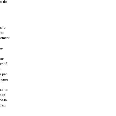
se de
s le
ite
blement
ue.
eur
omité
a
s par
lignes
autres
euls
de la
t au