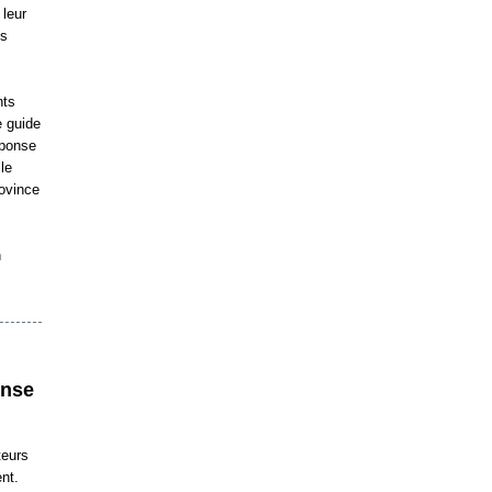
 leur
ts
nts
e guide
éponse
le
rovince
n
onse
teurs
ent.