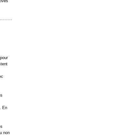
tives
 pour
tent
ec
us
. En
es
ou non