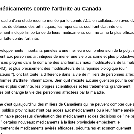
médicaments contre l'arthrite au Canada
 cadre d'une étude récente menée par le comité ACE en collaboration avec d'
mes de défense des arthritiques, les répondants souffrant d'arthrite ont
ment indiqué l'importance de leurs médicaments comme arme la plus effica
r lutte contre l'arthrite.
eloppements importants jumelés à une meilleure compréhension de la polyth
ent aux personnes arthritiques de mener une vie plus saine et plus productive
ses progrès dans le domaine des antirhumatismaux modificateurs de la mal
M), et plus précisément des modificateurs de la réponse biologique (ou "
ateurs "), ont fait toute la différence dans la vie de milliers de personnes affe
 formes d'arthrite inflammatoire. Bien qu'il n'existe aucune guérison pour la ce
es et plus d'arthrite, les progrès scientifiques et les traitements grandement
és ont changé la vie des personnes affectées par la maladie.
e c'est qu'aujourd'hui des milliers de Canadiens qui ne peuvent compter que s
 publics provinciaux n'ont pas accès aux médicaments ou à leur forme améli
rminable processus d'évaluation des médicaments et des décisions de " ne p
e " certains nouveaux médicaments à la liste provinciale empêchent le
sement de médicaments avérés efficaces, sécuritaires et économiquement