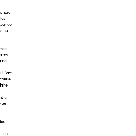
nciaux
 les
teur de
és au
evient
alors
endant
i l'ont
contre
hrite
nt un
e au
des
 s'en