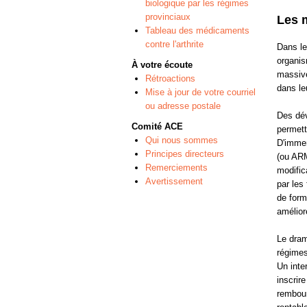
biologique par les régimes
provinciaux
Les 
Tableau des médicaments
contre l'arthrite
Dans le
organis
À votre écoute
massive
Rétroactions
dans leu
Mise à jour de votre courriel
ou adresse postale
Des dév
Comité ACE
permett
Qui nous sommes
D'immen
Principes directeurs
(ou ARM
Remerciements
modific
Avertissement
par les
de form
amélior
Le dram
régimes
Un inte
inscrir
rembour