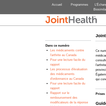
Accueil
Programmes
L'Échan
Biosimila
Join
Dans ce numéro
Les médicaments contre
Ce numé
l'arthrite au Canada
médicam
Pour une lecture facile du
consult
rapport
l'arthr
Les processus d'évaluation
provinc
des médicaments
Égaleme
d'ordonnance au Canada
qui co
Pour une lecture facile du
rapport
Rapport sur le
Prises 
remboursement des
modificateurs de la réponse
Guid