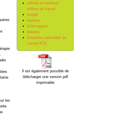
arthrite et meilleurs
milleux de travail
insight
autres
express
fiche-rapport
ce
balados
Enquêtes nationales du
comité ACE
érapie
.
adie
Il est également possible de
ctées
télécharger une version pdf
ntaine
imprimable
ur les
orée.
as