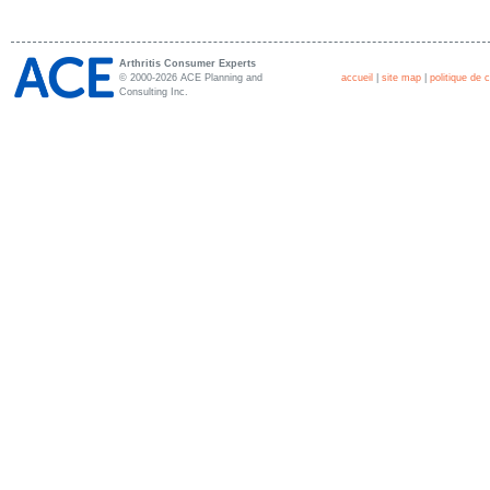
Arthritis Consumer Experts
© 2000-2026 ACE Planning and
accueil
|
site map
|
politique de c
Consulting Inc.