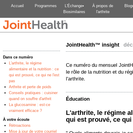
Accueil
Programmes
L'Échange•
À propos de
Blog
Biosimilaires
l'arthrite
JointHealth™ insight
déc
Dans ce numéro
L'arthrite, le régime
Ce numéro du mensuel JointH
alimentaire et la nutrition : ce
le rôle de la nutrition et du r
qui est prouvé, ce qui ne l'est
l'arthrite.
pas
Arthrite et perte de poids
Conseils pratiques : cuisiner
Éducation
quand on souffre d'arthrit
La glucosamine : est-ce
vraiment efficace ?
L'arthrite, le régime al
qui est prouvé, ce qui 
À votre écoute
Rétroactions
Mise à jour de votre courriel