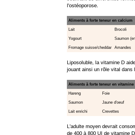
l'ostéoporose.
Aliments à forte teneur en calcium
Lait
Brocoli
Yogourt
Saumon (en
Fromage suisse/cheddar
Amandes
Liposoluble, la vitamine D aid
jouant ainsi un rôle vital dans
Aliments à forte teneur en vitamine
Hareng
Foie
Saumon
Jaune d'oeuf
Lait enrichi
Crevettes
L'adulte moyen devrait conso
de 400 à 800 UI de vitamine D