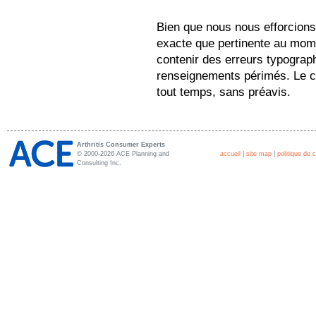
Bien que nous nous efforcions
exacte que pertinente au mome
contenir des erreurs typograp
renseignements périmés. Le co
tout temps, sans préavis.
Arthritis Consumer Experts
© 2000-2026 ACE Planning and
accueil
|
site map
|
politique de c
Consulting Inc.