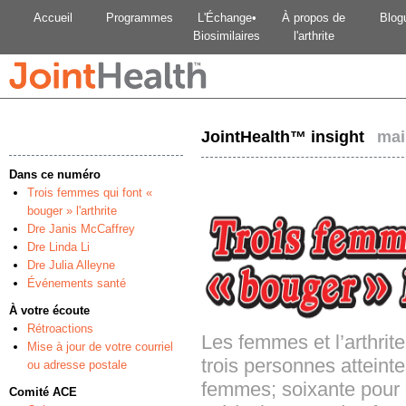
Accueil
Programmes
L'Échange•
À propos de
Blog
Biosimilaires
l'arthrite
JointHealth™ insight
mai
Dans ce numéro
Trois femmes qui font «
bouger » l'arthrite
Dre Janis McCaffrey
Dre Linda Li
Dre Julia Alleyne
Événements santé
À votre écoute
Rétroactions
Les femmes et l’arthrite
Mise à jour de votre courriel
trois personnes atteinte
ou adresse postale
femmes; soixante pour 
Comité ACE