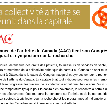
iance de l’arthrite du Canada (AAC) tient son Congrè
gural et symposium sur la recherche
fiques, défenseurs des droits des patients, fournisseurs de services de santé,
rs et membres de la collectivité arthritique de partout au Canada se sont réun
nt à Ottawa dans le cadre du Congrès inaugural et symposium sur la reche
nce de l’arthrite du Canada. La capitale était tout indiquée pour réunir les mem
 faire progresser les travaux de la collectivité arthritique. Tenue sous l’air vif 
une température typique pour la capitale en novembre, la rencontre a permis 
r les découvertes récentes dans la recherche sur l’arthrite et de lancer des id
ux secteurs à privilégier pour la recherche et les programmes afin d’améliorer 
 de vie des Canadiennes et Canadiens atteints d’arthrite.