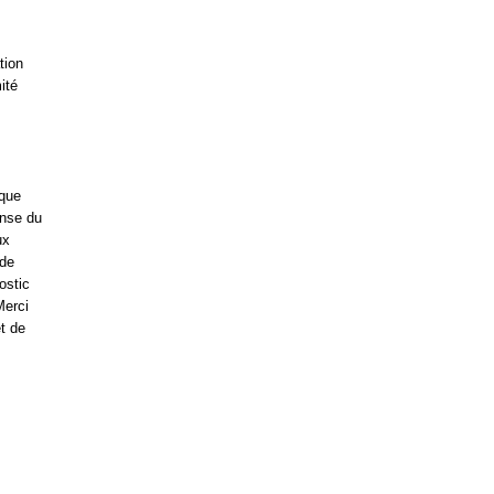
tion
ité
ique
ense du
ux
 de
ostic
Merci
et de