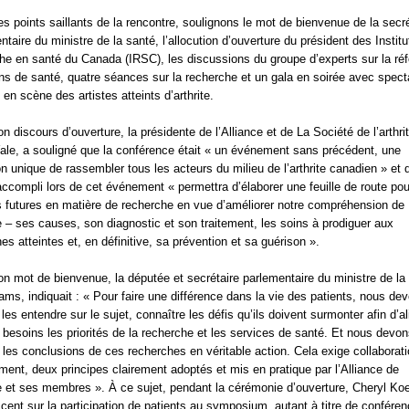
es points saillants de la rencontre, soulignons le mot de bienvenue de la secré
ntaire du ministre de la santé, l’allocution d’ouverture du président des Instit
he en santé du Canada (IRSC), les discussions du groupe d’experts sur la ré
ns de santé, quatre séances sur la recherche et un gala en soirée avec spect
 en scène des artistes atteints d’arthrite.
n discours d’ouverture, la présidente de l’Alliance et de La Société de l’arthrit
ale, a souligné que la conférence était « un événement sans précédent, une
n unique de rassembler tous les acteurs du milieu de l’arthrite canadien » et 
 accompli lors de cet événement « permettra d’élaborer une feuille de route pou
és futures en matière de recherche en vue d’améliorer notre compréhension de
ite – ses causes, son diagnostic et son traitement, les soins à prodiguer aux
es atteintes et, en définitive, sa prévention et sa guérison ».
n mot de bienvenue, la députée et secrétaire parlementaire du ministre de la
ms, indiquait : « Pour faire une différence dans la vie des patients, nous de
 les entendre sur le sujet, connaître les défis qu’ils doivent surmonter afin d’al
 besoins les priorités de la recherche et les services de santé. Et nous devo
e les conclusions de ces recherches en véritable action. Cela exige collaborati
ent, deux principes clairement adoptés et mis en pratique par l’Alliance de
ite et ses membres ». À ce sujet, pendant la cérémonie d’ouverture, Cheryl Ko
ccent sur la participation de patients au symposium, autant à titre de conféren