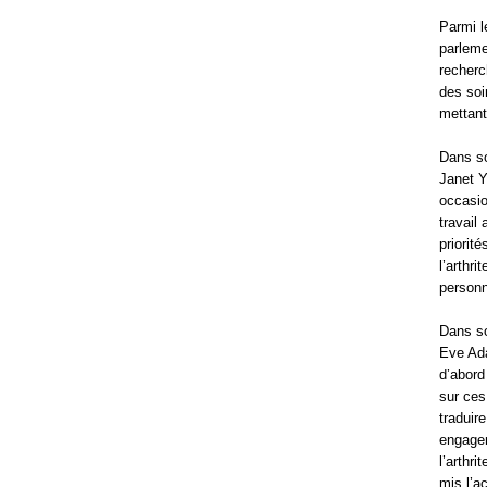
Parmi l
parleme
recherc
des soi
mettant
Dans so
Janet Y
occasio
travail
priorit
l’arthr
personn
Dans so
Eve Ada
d’abord
sur ces
traduir
engagem
l’arthr
mis l’a