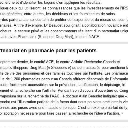
echerche et d’identifier les façons d’en appliquer les résultats.
iquer ceux qui utiliseront les connaissances que les investissements de l’IR
ura générées, entre autres, les décideurs et les fournisseurs de soins.
r des partenariats solides afin de profiter de l’expertise et du réseau de tous l
enaires. À titre d’exemple, Dr Beaudet soulignait la collaboration novatrice ent
cheurs, le secteur privé et les consommateurs résultant d’un partenariat uniq
is ans avec Pharmaprix (Shoppers Drug Mart), le comité ACE
tenariat en pharmacie pour les patients
eptembre dernier, le comité ACE, le centre Arthrite-Recherche Canada et
maprix/Shoppers Drug Mart (« Shoppers ») se sont associés pour améliorer l
ité de vie des personnes et des familles touchées par l’arthrite. Les pharmaci
lus de 1 200 pharmacies partout au Canada offriront désormais de l’informatio
outils facilement accessibles sur la prévention, la détection, le dépistage, le
tement et la recherche sur l’arthrite. Pendant son discours d’ouverture du Con
ymposium sur la recherche de l’AAC, le docteur Alain Beaudet indiquait que «
enariat est l’illustration parfaite de la façon dont nous pouvons améliorer la vi
onnes aux prises avec une maladie chronique. C’est un exemple parfait du ty
ollaboration nécessaire pour faire passer la recherche de l’idée à l’action. »