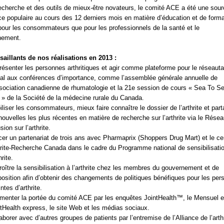
recherche et des outils de mieux-être novateurs, le comité ACE a été une sou
ce populaire au cours des 12 derniers mois en matière d’éducation et de forma
pour les consommateurs que pour les professionnels de la santé et le
nement.
saillants de nos réalisations en 2013 :
ésenter les personnes arthritiques et agir comme plateforme pour le réseaut
ial aux conférences d’importance, comme l’assemblée générale annuelle de
sociation canadienne de rhumatologie et la 21e session de cours « Sea To S
» de la Société de la médecine rurale du Canada.
liser les consommateurs, mieux faire connaître le dossier de l’arthrite et part
nouvelles les plus récentes en matière de recherche sur l’arthrite via le Rése
usion sur l’arthrite.
er un partenariat de trois ans avec Pharmaprix (Shoppers Drug Mart) et le ce
rite-Recherche Canada dans le cadre du Programme national de sensibilisati
hrite.
oître la sensibilisation à l’arthrite chez les membres du gouvernement et de
position afin d’obtenir des changements de politiques bénéfiques pour les pe
intes d’arthrite.
menter la portée du comité ACE par les enquêtes JointHealth™, le Mensuel et
tHealth express, le site Web et les médias sociaux.
aborer avec d’autres groupes de patients par l’entremise de l’Alliance de l’arth