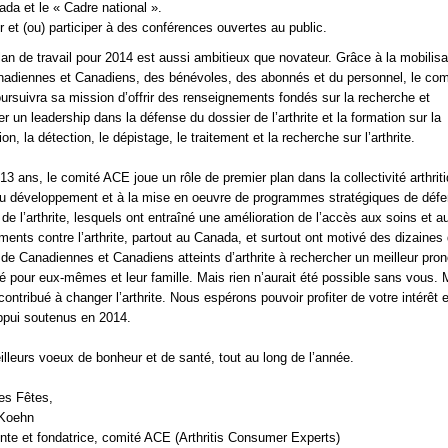
da et le « Cadre national ».
r et (ou) participer à des conférences ouvertes au public.
lan de travail pour 2014 est aussi ambitieux que novateur. Grâce à la mobilisa
adiennes et Canadiens, des bénévoles, des abonnés et du personnel, le com
rsuivra sa mission d’offrir des renseignements fondés sur la recherche et
er un leadership dans la défense du dossier de l’arthrite et la formation sur la
on, la détection, le dépistage, le traitement et la recherche sur l’arthrite.
13 ans, le comité ACE joue un rôle de premier plan dans la collectivité arthrit
u développement et à la mise en oeuvre de programmes stratégiques de déf
 de l’arthrite, lesquels ont entraîné une amélioration de l’accès aux soins et a
ents contre l’arthrite, partout au Canada, et surtout ont motivé des dizaines
s de Canadiennes et Canadiens atteints d’arthrite à rechercher un meilleur pron
é pour eux-mêmes et leur famille. Mais rien n’aurait été possible sans vous. 
 contribué à changer l’arthrite. Nous espérons pouvoir profiter de votre intérêt 
ppui soutenus en 2014.
lleurs voeux de bonheur et de santé, tout au long de l’année.
es Fêtes,
 Koehn
nte et fondatrice, comité ACE (Arthritis Consumer Experts)