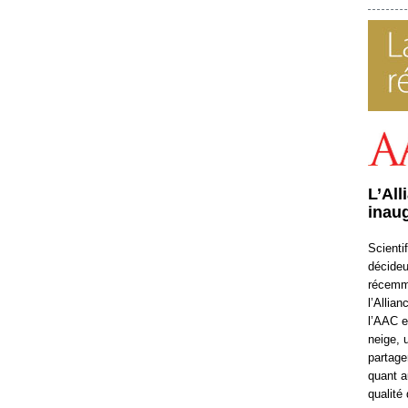
L’All
inau
Scienti
décideu
récemme
l’Allia
l’AAC et
neige, 
partage
quant a
qualité