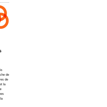
s
is
rche de
bres de
et la
de
ées
la