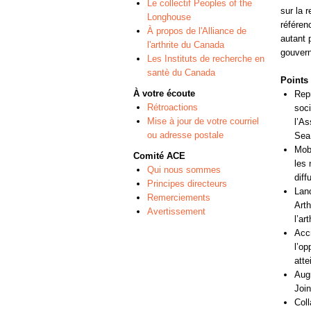
Le collectif Peoples of the
sur la 
Longhouse
référen
À propos de l'Alliance de
autant 
l'arthrite du Canada
gouver
Les Instituts de recherche en
santè du Canada
Points 
À votre écoute
Repr
Rétroactions
soc
Mise à jour de votre courriel
l’As
ou adresse postale
Sea 
Mobi
Comité ACE
les 
Qui nous sommes
diff
Principes directeurs
Lanc
Remerciements
Arth
Avertissement
l’art
Accr
l’op
atte
Aug
Join
Coll