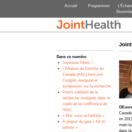
Accueil
Programmes
L'Échan
Biosimila
Join
Dans ce numéro
Joyeuses Fêtes !
L'Alliance de l'arthrite du
Canada (AAC) tient son
Congrès inaugural et
symposium sur la recherche
Points saillants de la
recherche soulignés dans le
cadre de la confÉrence de
OEuvra
l'AAC
Canadie
« Moi, vous et l'arthrite »
en 2013
À propos du gala « Art et
main la
arthrite »
dans la