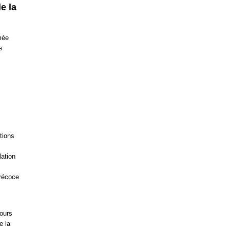
e la
mée
s
tions
lation
précoce
cours
e la