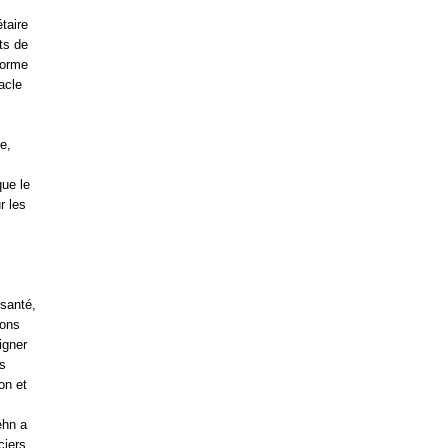
taire
uts de
forme
acle
e,
que le
r les
 santé,
vons
igner
ns
on et
ehn a
ciers