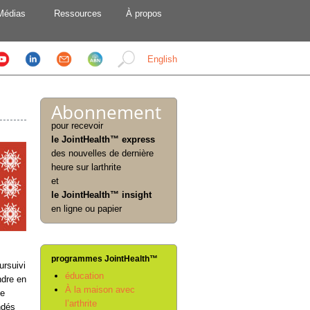
Médias
Ressources
À propos
English
Abonnement
pour recevoir
le JointHealth™ express
des nouvelles de dernière
heure sur larthrite
et
le JointHealth™ insight
en ligne ou papier
programmes JointHealth™
ursuivi
éducation
ndre en
À la maison avec
le
l’arthrite
ndés