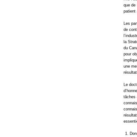
que de 
patient
Les par
de cont
l’indust
la Stra
du Cana
pour ob
impliqu
une mei
résulta
Le doct
d’honne
tâches 
connais
connais
résulta
essenti
Donn