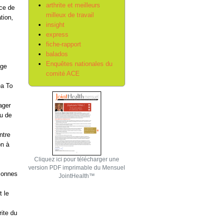
arthrite et meilleurs
rce de
milleux de travail
tion,
insight
express
fiche-rapport
balados
Enquêtes nationales du
age
comité ACE
ea To
ager
au de
ntre
on à
Cliquez ici pour télécharger une
version PDF imprimable du Mensuel
rsonnes
JointHealth™
 le
rite du