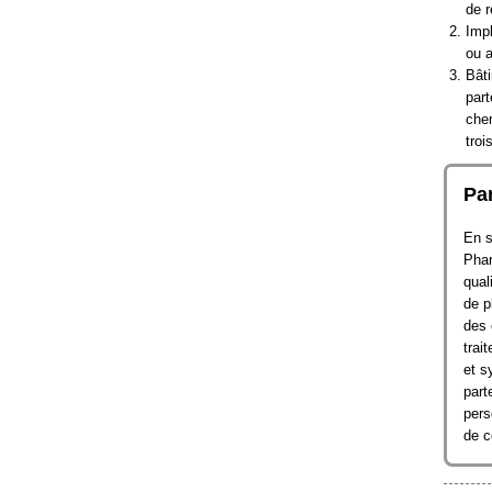
de r
Impl
ou a
Bâti
part
cher
tro
Par
En s
Phar
qual
de p
des 
trai
et s
part
pers
de c