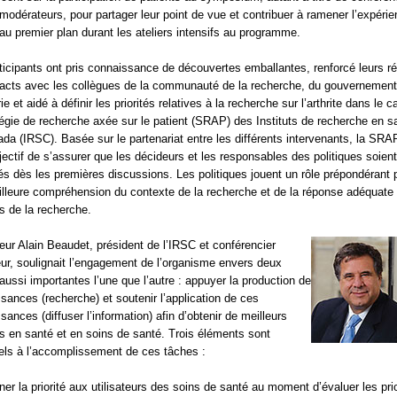
modérateurs, pour partager leur point de vue et contribuer à ramener l’expéri
 au premier plan durant les ateliers intensifs au programme.
ticipants ont pris connaissance de découvertes emballantes, renforcé leurs r
acts avec les collègues de la communauté de la recherche, du gouvernement
rie et aidé à définir les priorités relatives à la recherche sur l’arthrite dans le 
tégie de recherche axée sur le patient (SRAP) des Instituts de recherche en s
da (IRSC). Basée sur le partenariat entre les différents intervenants, la SRA
jectif de s’assurer que les décideurs et les responsables des politiques soient
és dès les premières discussions. Les politiques jouent un rôle prépondérant 
lleure compréhension du contexte de la recherche et de la réponse adéquate
ts de la recherche.
eur Alain Beaudet, président de l’IRSC et conférencier
ur, soulignait l’engagement de l’organisme envers deux
aussi importantes l’une que l’autre : appuyer la production de
sances (recherche) et soutenir l’application de ces
sances (diffuser l’information) afin d’obtenir de meilleurs
ts en santé et en soins de santé. Trois éléments sont
els à l’accomplissement de ces tâches :
er la priorité aux utilisateurs des soins de santé au moment d’évaluer les prio