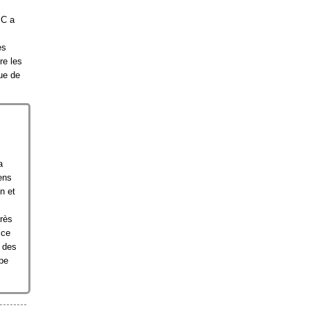
SC a
es
re les
ue de
a
ens
n et
grès
 ce
e des
pe