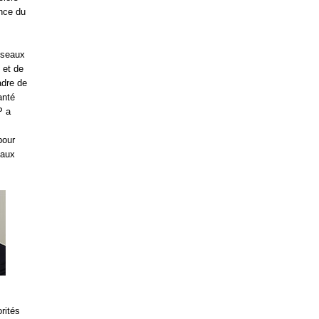
ence du
éseaux
 et de
cadre de
anté
P a
pour
 aux
rités