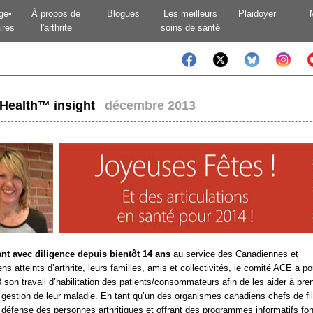
ge•
À propos de
Blogues
Les meilleurs
Plaidoyer
ires
l'arthrite
soins de santé
tHealth™ insight
décembre 2013
nt avec diligence depuis bientôt 14 ans
au service des Canadiennes et
ns atteints d’arthrite, leurs familles, amis et collectivités, le comité ACE a po
 son travail d’habilitation des patients/consommateurs afin de les aider à pre
 gestion de leur maladie. En tant qu’un des organismes canadiens chefs de fi
 défense des personnes arthritiques et offrant des programmes informatifs fo