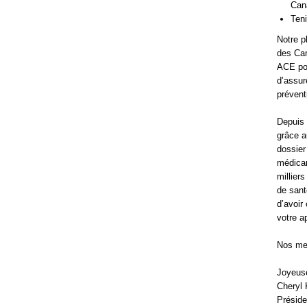
Cana
Teni
Notre p
des Can
ACE pou
d’assur
préventi
Depuis 
grâce a
dossier
médicam
millier
de sant
d’avoir
votre a
Nos mei
Joyeus
Cheryl
Préside