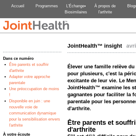
Accueil
Programmes
L'Échange•
À propos de
Blog
Biosimilaires
l'arthrite
JointHealth™ insight
avri
Dans ce numéro
Être parents et souffrir
Élever une famille relève du 
d'arthrite
pour plusieurs, c'est la péri
Adapter votre approche
excitante de leur vie. Le Me
parentale
JointHealth™ examine les st
Une préoccupation de moins
gagnantes pour faciliter la f
!
Disponible en juin : une
parentale pour les personnes
nouvelle voie de
d'arthrite.
communication dynamique
pour la sensibilisation envers
Être parents et souffri
l'arthrite
d'arthrite
À votre écoute