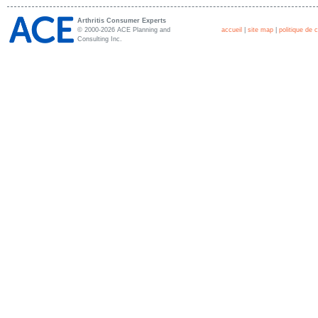
Arthritis Consumer Experts
© 2000-2026 ACE Planning and
accueil
|
site map
|
politique de c
Consulting Inc.