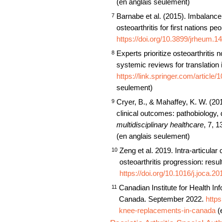
(en anglais seulement)
Barnabe et al. (2015). Imbalance
7
osteoarthritis for first nations pe
https://doi.org/10.3899/jrheum.1
Experts prioritize osteoarthritis
8
systemic reviews for translatio
https://link.springer.com/articl
seulement)
Cryer, B., & Mahaffey, K. W. (2014
9
clinical outcomes: pathobiology,
multidisciplinary healthcare
, 7, 
(en anglais seulement)
Zeng et al. 2019. Intra-articular
10
osteoarthritis progression: result
https://doi.org/10.1016/j.joca.2
Canadian Institute for Health I
11
Canada. September 2022.
https
knee-replacements-in-canada
(