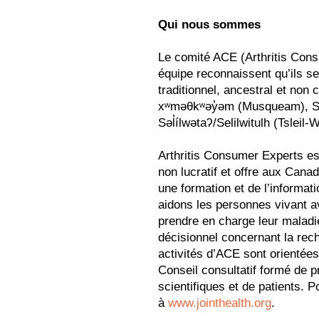
Qui nous sommes
Le comité ACE (Arthritis Con
équipe reconnaissent qu’ils se r
traditionnel, ancestral et non
xʷməθkʷəy̓əm (Musqueam), S
Səl̓ílwətaʔ/Selilwitulh (Tsleil-
Arthritis Consumer Experts est 
non lucratif et offre aux Canad
une formation et de l’informat
aidons les personnes vivant av
prendre en charge leur maladi
décisionnel concernant la rech
activités d’ACE sont orientée
Conseil consultatif formé de p
scientifiques et de patients. 
à
www.jointhealth.org
.