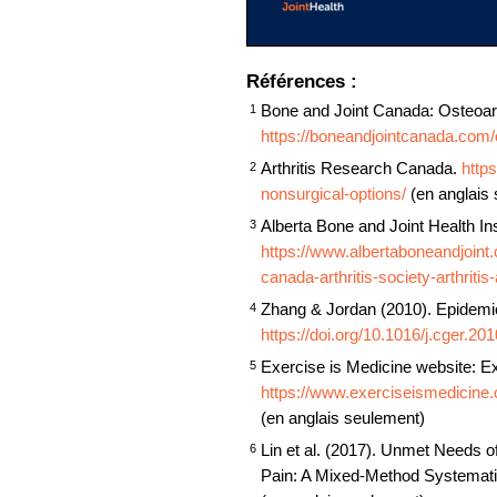
Références :
Bone and Joint Canada: Osteoart
1
https://boneandjointcanada.com/o
Arthritis Research Canada.
http
2
nonsurgical-options/
(en anglais
Alberta Bone and Joint Health In
3
https://www.albertaboneandjoint.c
canada-arthritis-society-arthritis
Zhang & Jordan (2010). Epidemiol
4
https://doi.org/10.1016/j.cger.20
Exercise is Medicine website: Exe
5
https://www.exerciseismedicine.
(en anglais seulement)
Lin et al. (2017). Unmet Needs o
6
Pain: A Mixed-Method Systemat