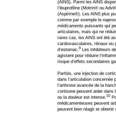
(AINS). Parmi les AINS dispon
l’ibuprofène (Motrin® ou Advil®
(Aspirine®). Les AINS plus p
comme par exemple le naproxè
médicaments puissants qui peu
articulaires, mais qui ne rédui
rares cas, les AINS ont été a
cardiovasculaires, rénaux ou 
9
d’estomac.
Les inhibiteurs d
agissent pour réduire l’infla
risque d’effets secondaires ga
Parfois, une injection de corti
dans l’articulation concernée p
l’arthrose avancée de la hanch
cortisone peuvent aider dans le
10
ou la douleur est intense.
Po
médicamenteuses peuvent aide
peuvent bien réagir et obtenir 