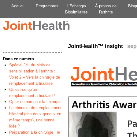
Accueil
Programmes
L'Échange•
À propos de
Blog
Biosimilaires
l'arthrite
JointHealth™ insight
sep
Dans ce numéro
Spécial JHI du Mois de
sensibilisation à l’arthrite :
Volet 2 – Vers la chirurgie de
remplacement articulaire
Qu’est-ce qu’un
remplacement articulaire?
Opter ou non pour la chirurgie
La chirurgie de remplacement
bilatéral (des deux genoux en
même temps), une bonne
idée ?
Préparation à la chirurgie : le