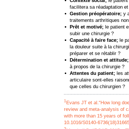
Contexte social;
le patient
facilitera sa réadaptation e
Gestion préopératoire;
y a
traitements arthritiques non
Prêt et motivé;
le patient 
subir une chirurgie ?
Capacité à faire face;
le pa
la douleur suite à la chirurg
préparer et se rétablir ?
Détermination et attitude;
à propos de la chirurgie ?
Attentes du patient;
les at
articulaire sont-elles rais
que celles du chirurgien ?
1
Evans JT et al.“How long doe
review and meta-analysis of ca
with more than 15 years of fol
10.1016/S0140-6736(18)3166
2