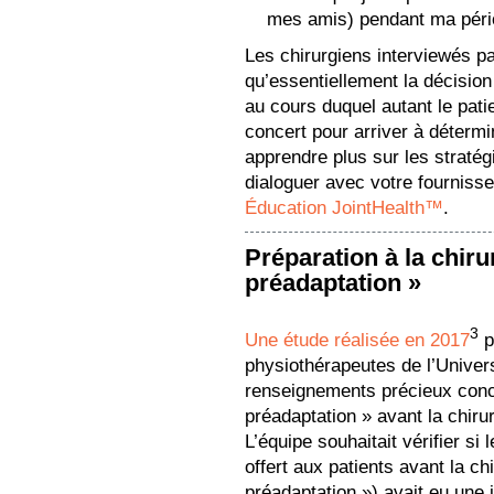
mes amis) pendant ma péri
Les chirurgiens interviewés p
qu’essentiellement la décision
au cours duquel autant le patie
concert pour arriver à détermi
apprendre plus sur les straté
dialoguer avec votre fournisseu
Éducation JointHealth™
.
Préparation à la chirur
préadaptation »
3
Une étude réalisée en 2017
p
physiothérapeutes de l’Univer
renseignements précieux conc
préadaptation » avant la chiru
L’équipe souhaitait vérifier si
offert aux patients avant la c
préadaptation ») avait eu une i